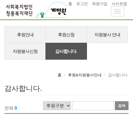
홈
로그인
회원가입
사이트맵
Toggle
navigati
메
뉴
후원안내
후원신청
자원봉사 안내
자원봉사신청
감사합니다.
홈
후원&자원봉사안내
감사합니다.
감사합니다.
검
검
전체
0
색
색
하
어
기
입