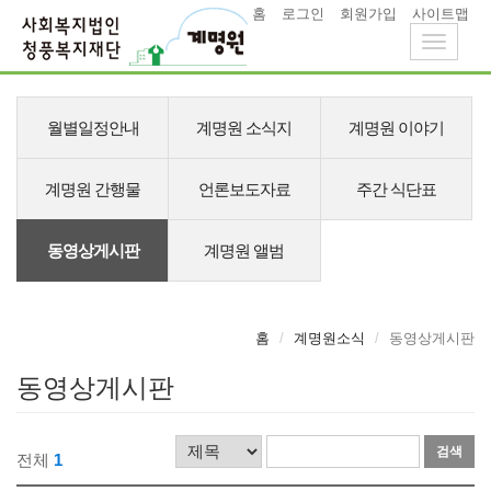
홈
로그인
회원가입
사이트맵
Toggle
navigati
메
뉴
월별일정안내
계명원 소식지
계명원 이야기
계명원 간행물
언론보도자료
주간 식단표
동영상게시판
계명원 앨범
홈
계명원소식
동영상게시판
동영상게시판
검
검
전체
1
색
색