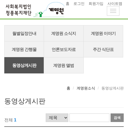
홈
로그인
회원가입
사이트맵
Toggle
navigati
메
뉴
월별일정안내
계명원 소식지
계명원 이야기
계명원 간행물
언론보도자료
주간 식단표
동영상게시판
계명원 앨범
홈
계명원소식
동영상게시판
동영상게시판
검
검
전체
1
색
색